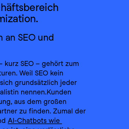
äftsbereich 
ization.
n an SEO und 
– kurz SEO – gehört zum 
uren. Weil SEO kein 
sich grundsätzlich jeder 
listin nennen.Kunden 
ung, aus dem großen 
tner zu finden. Zumal der 
nd 
AI-Chatbots wie 