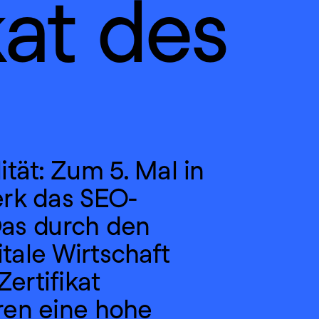
at des 
tät: Zum 5. Mal in 
erk das SEO-
Das durch den 
ale Wirtschaft 
rtifikat 
en eine hohe 