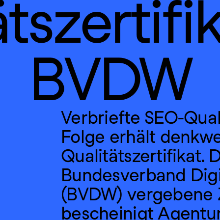
tszertifik
BVDW
Verbriefte SEO-Quali
Folge erhält denkw
Qualitätszertifikat. 
Bundesverband Digit
(BVDW) vergebene Ze
bescheinigt Agentur