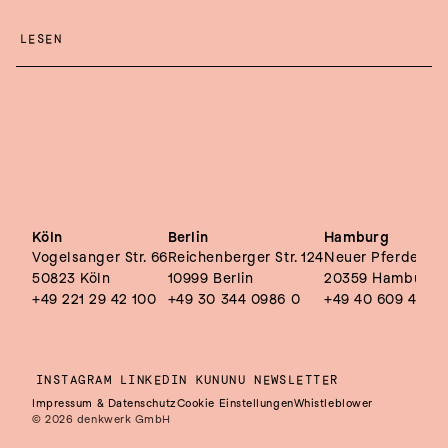
LESEN
Köln
Berlin
Hamburg
Vogelsanger Str. 66
Reichenberger Str. 124
Neuer Pferdemark
50823 Köln
10999 Berlin
20359 Hamburg
+49 221 29 42 100
+49 30 344 0986 0
+49 40 609 4495
INSTAGRAM
LINKEDIN
KUNUNU
NEWSLETTER
Impressum & Datenschutz
Cookie Einstellungen
Whistleblower
© 2026 denkwerk GmbH