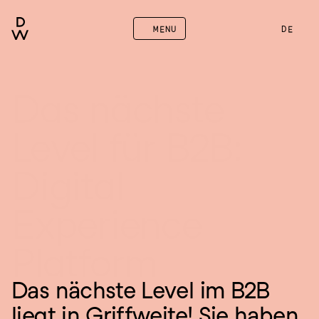
MENU
DE
Das nächste 
Level für B2B: 
Digital 
Experience 
Platform
Das nächste Level im B2B 
liegt in Griffweite! Sie haben 