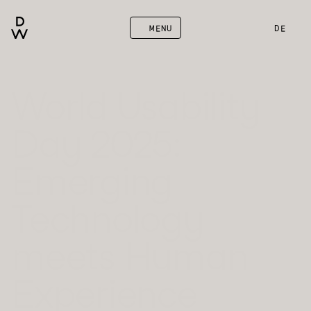
MENU
DE
World Usability 
Day 2025: 
Emerging 
Technology 
meets Human 
Experience